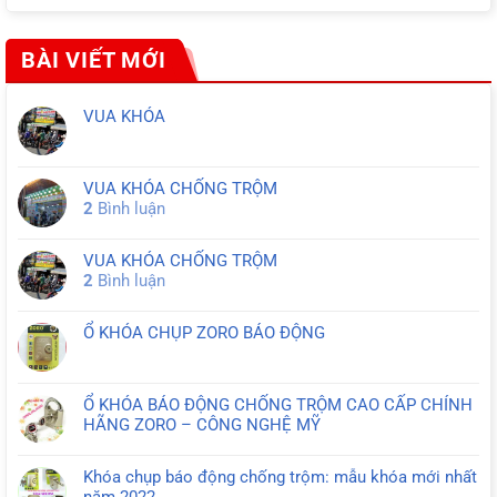
là:
tại
840.000₫.
là:
420.000₫.
BÀI VIẾT MỚI
VUA KHÓA
VUA KHÓA CHỐNG TRỘM
2
Bình luận
VUA KHÓA CHỐNG TRỘM
2
Bình luận
Ổ KHÓA CHỤP ZORO BÁO ĐỘNG
Ổ KHÓA BÁO ĐỘNG CHỐNG TRỘM CAO CẤP CHÍNH
HÃNG ZORO – CÔNG NGHỆ MỸ
Khóa chụp báo động chống trộm: mẫu khóa mới nhất
năm 2022