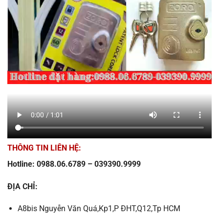
THÔNG TIN LIÊN HỆ:
Hotline: 0988.06.6789 – 039390.9999
ĐỊA CHỈ:
A8bis Nguyễn Văn Quá,Kp1,P ĐHT,Q12,Tp HCM