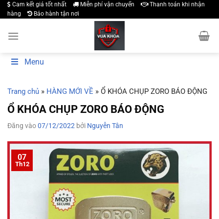
Bỏ
Cam kết giá tốt nhất
Miễn phí vận chuyển
Thanh toán khi nhận
hàng
Bảo hành tận nơi
qua
nội
dung
Menu
Trang chủ
»
HÀNG MỚI VỀ
»
Ổ KHÓA CHỤP ZORO BÁO ĐỘNG
Ổ KHÓA CHỤP ZORO BÁO ĐỘNG
Đăng vào
07/12/2022
bởi
Nguyễn Tân
07
Th12