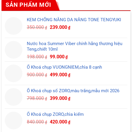
SẢN PHẨM MỚI
KEM CHỐNG NẮNG DA NÂNG TONE TENGYUKI
Giá
Giá
350.000
239.000
₫
₫
gốc
hiện
là:
tại
Nước hoa Summer Viber chính hãng thương hiệu
350.000₫.
là:
Teng,chiết 10ml
239.000₫.
Giá
Giá
198.000
99.000
₫
₫
gốc
hiện
Ổ Khoá chụp VUONGNIEM,chìa 8 cạnh
là:
tại
Giá
Giá
900.000
499.000
198.000₫.
là:
₫
₫
gốc
hiện
99.000₫.
là:
tại
Ổ Khoá chụp số ZORO,màu trắng,mẫu mới 2026
900.000₫.
là:
Giá
Giá
798.000
399.000
₫
₫
499.000₫.
gốc
hiện
là:
tại
Ổ Khoá chụp ZORO,chìa kiếm
798.000₫.
là:
Giá
Giá
840.000
420.000
₫
₫
399.000₫.
gốc
hiện