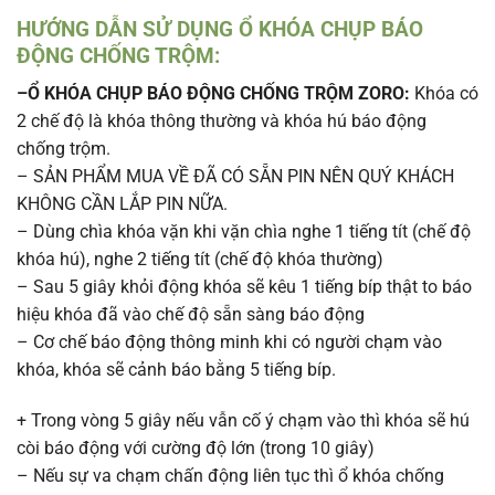
HƯỚNG DẪN SỬ DỤNG
Ổ KHÓA CHỤP BÁO
ĐỘNG CHỐNG TRỘM:
–Ổ KHÓA CHỤP BÁO ĐỘNG CHỐNG TRỘM ZORO:
Khóa có
2 chế độ là khóa thông thường và khóa hú báo động
chống trộm.
– SẢN PHẨM MUA VỀ ĐÃ CÓ SẴN PIN NÊN QUÝ KHÁCH
KHÔNG CẦN LẮP PIN NỮA.
– Dùng chìa khóa vặn khi vặn chìa nghe 1 tiếng tít (chế độ
khóa hú), nghe 2 tiếng tít (chế độ khóa thường)
– Sau 5 giây khỏi động khóa sẽ kêu 1 tiếng bíp thật to báo
hiệu khóa đã vào chế độ sẵn sàng báo động
– Cơ chế báo động thông minh khi có người chạm vào
khóa, khóa sẽ cảnh báo bằng 5 tiếng bíp.
+ Trong vòng 5 giây nếu vẫn cố ý chạm vào thì khóa sẽ hú
còi báo động với cường độ lớn (trong 10 giây)
– Nếu sự va chạm chấn động liên tục thì ổ khóa chống