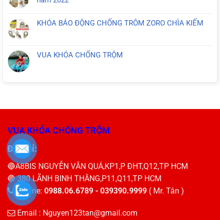
KHÓA BÁO ĐỘNG CHỐNG TRÔM ZORO CHÌA KIẾM
VUA KHÓA CHỐNG TRỘM
VUA KHÓA CHỐNG TRỘM
Địa chỉ:
🔵A8BIS NGUYỄN VĂN QUÁ,KP1,P ĐHT,Q12,TP HCM
🔵 380 LÃNH BINH THĂNG,P11,Q11,TP HCM
Hotline:
0988.06.6789 - 039390.9999
( Mr. Tân )
Email :
Nguyen123tan@gmail.com