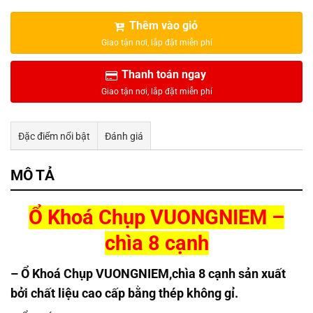
499.000₫.
Thêm vào giỏ
Thanh toán ngay
Đặc điểm nổi bật
Đánh giá
Tư vấn & bán hàng qua Facebook
MÔ TẢ
Ổ Khoá Chụp VUONGNIEM –
chìa 8 cạnh
– Ổ Khoá Chụp VUONGNIEM,chìa 8 cạnh sản xuất
bởi chất liệu cao cấp bằng thép không gỉ.