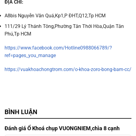
ĐỊA CHỈ:
A8bis Nguyễn Văn Quá,Kp1,P ĐHT,Q12,Tp HCM
111/29 Lý Thánh Tông,Phường Tân Thới Hòa,Quận Tân
Phú,Tp HCM
https://www.facebook.com/Hotline0988066789/?
ref=pages_you_manage
https://vuakhoachongtrom.com/o-khoa-zoro-bong-bam-cc/
BÌNH LUẬN
Đánh giá Ổ Khoá chụp VUONGNIEM,chìa 8 cạnh