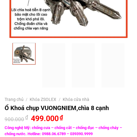
Trang chủ
/
Khóa ZSOLEX
/
Khóa cửa nhà
Ổ Khoá chụp VUONGNIEM,chìa 8 cạnh
Giá
Giá
₫
499.000
₫
900.000
gốc
hiện
là:
tại
Công nghệ Mỹ: chống cưa – chống cắt – chống đục – chống cháy –
900.000₫.
là:
chống nước. Hotline: 0988.06.6789 – 039390.9999