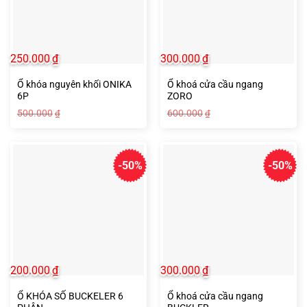
250.000
₫
300.000
₫
Ổ khóa nguyên khối ONIKA
Ổ khoá cửa cầu ngang
6P
ZORO
Giá
Giá
Giá
Giá
500.000
600.000
₫
₫
gốc
hiện
gốc
hiện
là:
tại
là:
tại
500.000₫.
là:
600.000₫.
là:
250.000₫.
300.000₫.
-50%
-50%
200.000
₫
300.000
₫
Ổ KHÓA SỐ BUCKELER 6
Ổ khoá cửa cầu ngang