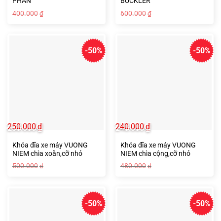
PHÂN
BUCKLER
Giá
Giá
Giá
Giá
400.000
600.000
₫
₫
gốc
hiện
gốc
hiện
là:
tại
là:
tại
400.000₫.
là:
600.000₫.
là:
200.000₫.
300.000₫.
-50%
-50%
250.000
₫
240.000
₫
Khóa đĩa xe máy VUONG
Khóa đĩa xe máy VUONG
NIEM chìa xoắn,cỡ nhỏ
NIEM chìa cộng,cỡ nhỏ
Giá
Giá
Giá
Giá
500.000
480.000
₫
₫
gốc
hiện
gốc
hiện
là:
tại
là:
tại
500.000₫.
là:
480.000₫.
là:
250.000₫.
240.000₫.
-50%
-50%